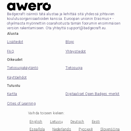
Badgecraft isännöi tätä alustaa ja kehittää sitä yhdessä johtavien
koulutusorganisaatioiden kanssa. Euroopan unionin Erasmus+ -
ohjelmasta myönnettiin osarahoitusta tämän foorumin ensimmäisen
version rakentamiseen. Ota yhteyttä support@badgecraft.eu.
Alusta
Lisätiedot
Blogi
FAQ
Yhteystiedot
Oikeudet
Tietosuojakäytäntö
Tietosuoja
Käyttöehdot
Tutustu
Kartta
Digitaaliset Open Badges -merkit
Cities of Learning
Vaihda toiseen kieleen
:
English
Lietuvių
Deutsch
Eesti
Española
Nederlands
Русский
Slovenščina