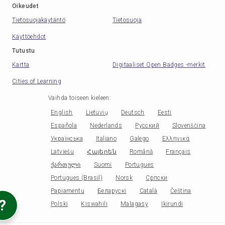
Oikeudet
Tietosuojakäytäntö
Tietosuoja
Käyttöehdot
Tutustu
Kartta
Digitaaliset Open Badges -merkit
Cities of Learning
Vaihda toiseen kieleen
:
English
Lietuvių
Deutsch
Eesti
Española
Nederlands
Русский
Slovenščina
Українська
Italiano
Galego
Ελληνικά
Latviešu
Հայերեն
Română
Français
ქართული
Suomi
Portugues
Portugues (Brasil)
Norsk
Српски
Papiamentu
Беларускі
Català
Čeština
?
Polski
Kiswahili
Malagasy
Ikirundi