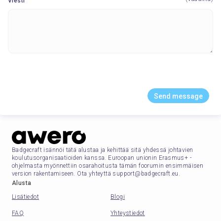
Viesti
Send message
Badgecraft isännöi tätä alustaa ja kehittää sitä yhdessä johtavien
koulutusorganisaatioiden kanssa. Euroopan unionin Erasmus+ -
ohjelmasta myönnettiin osarahoitusta tämän foorumin ensimmäisen
version rakentamiseen. Ota yhteyttä support@badgecraft.eu.
Alusta
Lisätiedot
Blogi
FAQ
Yhteystiedot